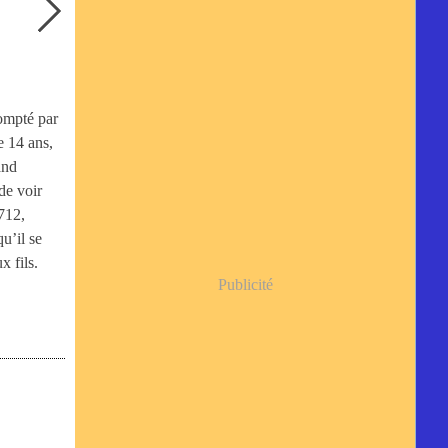
dompté par
e 14 ans,
and
de voir
712,
u’il se
x fils.
Publicité