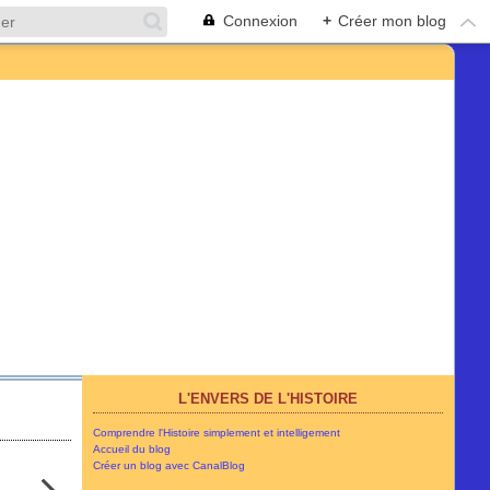
Connexion
+
Créer mon blog
L'ENVERS DE L'HISTOIRE
Comprendre l'Histoire simplement et intelligement
Accueil du blog
Créer un blog avec CanalBlog