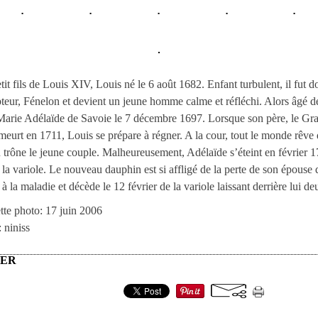
tit fils de Louis XIV, Louis né le 6 août 1682. Enfant turbulent, il fut 
teur, Fénelon et devient un jeune homme calme et réfléchi. Alors âgé d
Marie Adélaïde de Savoie le 7 décembre 1697. Lorsque son père, le Gr
eurt en 1711, Louis se prépare à régner. A la cour, tout le monde rêve 
 trône le jeune couple. Malheureusement, Adélaïde s’éteint en février 1
 la variole. Le nouveau dauphin est si affligé de la perte de son épouse q
r à la maladie et décède le 12 février de la variole laissant derrière lui deu
tte photo: 17 juin 2006
: niniss
GER