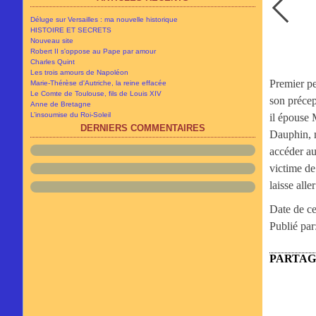
Avril
Novembre
(5)
(8)
Mars
Octobre
(11)
(13)
Déluge sur Versailles : ma nouvelle historique
Février
Septembre
(5)
(34)
HISTOIRE ET SECRETS
Janvier
Août
(13)
(10)
Nouveau site
Juillet
(19)
Robert II s'oppose au Pape par amour
Juin
(59)
Charles Quint
Les trois amours de Napoléon
Premier pe
Marie-Thérèse d'Autriche, la reine effacée
Le Comte de Toulouse, fils de Louis XIV
son précep
Anne de Bretagne
L’insoumise du Roi-Soleil
il épouse 
DERNIERS COMMENTAIRES
Dauphin, m
accéder au
victime de
laisse alle
Date de ce
Publié par
PARTA