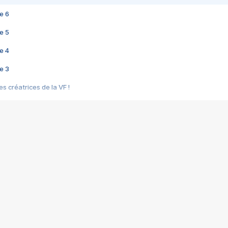
e 6
e 5
e 4
e 3
s créatrices de la VF !
e 2
e 1
e Mektoub My Love arrive enfin ! Rencontre avec Shaïn Boumedine et Sal
i : après Toni en famille
elle réalise le bouleversant Dites lui que je l'aime
ais ! Rencontre autour de Vie privée de Rebecca Zlotowski
 de Marguerite, Grave... Rencontre avec Ella Rumpf