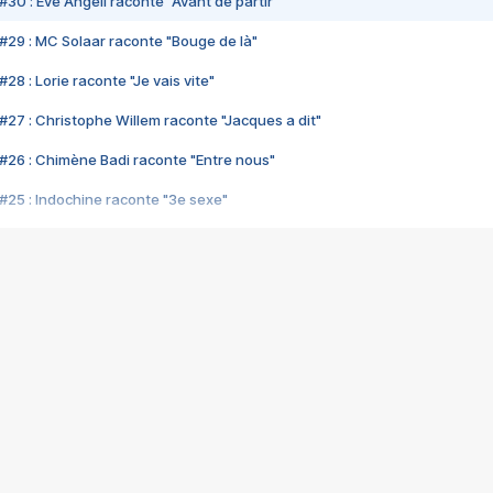
#30 : Eve Angeli raconte "Avant de partir"
#29 : MC Solaar raconte "Bouge de là"
28 : Lorie raconte "Je vais vite"
#27 : Christophe Willem raconte "Jacques a dit"
#26 : Chimène Badi raconte "Entre nous"
#25 : Indochine raconte "3e sexe"
#24 : Zaho raconte "C'est chelou"
#23 : Patrick Bruel raconte "Au café des délices"
#22 : Kyo raconte "Le chemin"
#21 : Nolwenn Leroy raconte "Cassé"
#20 : Patrick Hernandez raconte "Born to be alive"
#19 : Lorie raconte "Près de moi"
#18 : Michael Jones raconte "A nos actes manqués" (avec Jean-Jacque