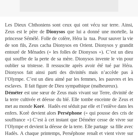
Les Dieux Chthoniens sont ceux qui ont vécu sur terre. Ainsi,
Zeus est le père de
Dionysos
que lui a donné une mortelle, la
princesse Sémélé. Folle de colère, Héra la
tua. Pour sauver la vie
de son fils, Zeus cacha Dionysos en Orient. Dionysos y grandit
entouré de Ménades (« les folles de Dionysos »). C’est un dieu
qui souffre de la perte de sa mère. Dionysos invente le vin pour
oublier sa tristesse. Il ressuscite après avoir été tué par Héra.
Dionysos fait ainsi parti des divinités mais n’accède pas à
l’Olympe. C’est un dieu aimé par les femmes, les pauvres et les
esclaves.
Il fait figure de Dieu sympathique (malheureux).
Déméter
est une sœur de Zeus mais vivant sur Terre, divinité de
la terre cultivée et déesse du blé. Elle tombe enceinte de Zeus et
met au monde
Korè
.
Hadès est séduit par elle et l’enlève dans les
enfers. Korè devient alors
Perséphone
(« qui pousse des cris de
souffrance ») C’est à cet instant que Déméter cesse de vivre sur
l’Olympe et devient la déesse de la terre. Elle partage
sa fille avec
Hadès. A chaque printemps, Perséphone renaît et vient vivre sur