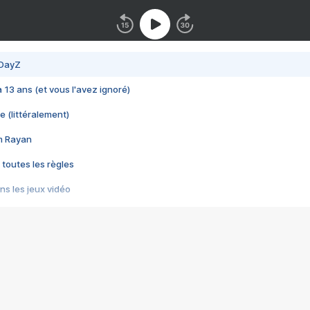
 DayZ
 a 13 ans (et vous l'avez ignoré)
e (littéralement)
im Rayan
 toutes les règles
s les jeux vidéo
us choquant de Rockstar ? - Le scandale BULLY
e plus moche de Steam
du RÊVE tourne au CAUCHEMAR
pendant 8 heures