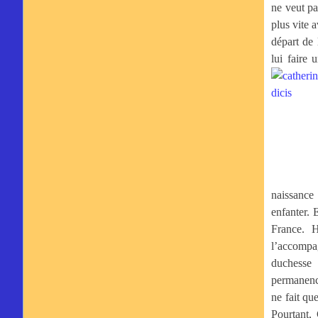
ne veut pa
plus vite 
départ de 
lui faire 
naissance 
enfanter.
France. H
l’accompa
duchesse
permanence
ne fait que
Pourtant,