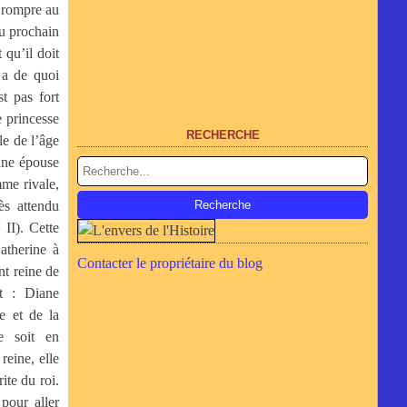
t rompre au
du prochain
 qu’il doit
s a de quoi
st pas fort
e princesse
RECHERCHE
le de l’âge
une épouse
me rivale,
rès attendu
II). Cette
atherine à
Contacter le propriétaire du blog
nt reine de
t : Diane
e et de la
e soit en
reine, elle
ite du roi.
pour aller