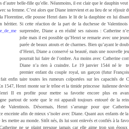
s d’autre belle-fille qu’elle. Néanmoins, il est clair que le dauphin veu
avec sa femme. C’est alors que Diane intervient et au lieu de se réjouir 
la Florentine, elle pousse Henri dans le lit de la dauphine en lui disant
un héritier. Si cette réaction de la part de la duchesse de Valentinoi
surprendre, Diane a en réalité ses raisons : Catherine n’e
jolie mais il est possible qu’Henri se remarie avec une jeun
parée de beaux atouts et de charmes. Bien qu’ayant le doub
d’Henri, Diane a conservé sa beauté, mais une nouvelle je
pourrait lui faire de l’ombre. Au moins avec Catherine com
Diane n’a rien à craindre. Le 19 janvier 1544 né
le
t
premier enfant du couple royal, un garçon (futur François 
fait enfin taire toutes les rumeurs colportées sur les capacités de C
 En
1547, Henri monte sur le trône et la timide princesse
italienne devie
enri II en profite pour mettre sa favorite encore plus en avan
gne partout de sorte que le roi apparaît toujours entouré de la rein
 de Valentinois. Désormais, Henri s’arrange pour que Catherin
 enceinte afin de mieux s’isoler avec Diane. Quant aux enfants de la 
 les mettre au monde. Sitôt nés, ils lui sont enlevés et confiés à la favor
 Catherine ne se plaint presque jamais car elle aime trop son époux 