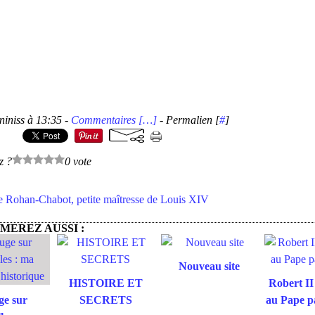
niniss à 13:35 -
Commentaires [
…
]
- Permalien [
#
]
z ?
0 vote
 Rohan-Chabot, petite maîtresse de Louis XIV
MEREZ AUSSI :
Nouveau site
HISTOIRE ET
Robert II
ge sur
SECRETS
au Pape 