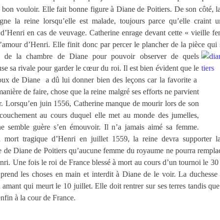
 bon vouloir. Elle fait bonne figure à Diane de Poitiers. De son côté, l
igne la reine lorsqu’elle est malade, toujours parce qu’elle craint u
 d’Henri en cas de veuvage. Catherine enrage devant cette « vieille f
’amour d’Henri. Elle finit donc par percer le plancher de la pièce qui 
s de la
chambre de Diane pour pouvoir observer de quels
se sa rivale pour garder le cœur du roi. Il est bien évident que le
oux de Diane
a dû lui donner bien des leçons car la favorite a
 manière de faire, chose que la reine malgré ses efforts ne parvient
r. Lorsqu’en juin 1556, Catherine manque de mourir lors de son
ccouchement au cours duquel elle met au monde des jumelles,
ne semble guère s’en émouvoir. Il n’a jamais aimé sa femme.
a mort tragique d’Henri en juillet 1559, la reine devra supporter l
le de Diane de Poitiers qu’aucune femme du royaume ne pourra remplac
ri. Une fois le roi de France blessé à mort au cours d’un tournoi le 30
prend les choses en main et interdit à Diane de le voir. La duchesse 
 amant qui meurt le 10 juillet. Elle doit rentrer sur ses terres tandis qu
nfin à la cour de France.