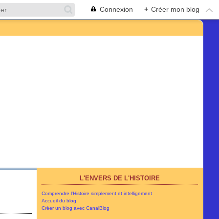
Connexion
+
Créer mon blog
L'ENVERS DE L'HISTOIRE
Comprendre l'Histoire simplement et intelligement
Accueil du blog
Créer un blog avec CanalBlog