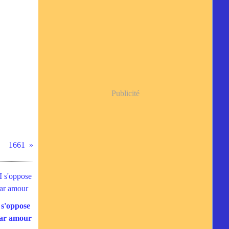
Publicité
1661
 s'oppose
par amour