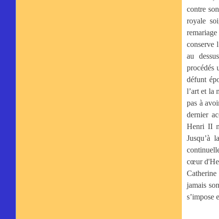
contre son
royale so
remariage
conserve l
au dessu
procédés u
défunt ép
l’art et la
pas à avoi
dernier a
Henri II 
Jusqu’à l
continuel
cœur d'Hen
Catherine 
jamais son
s’impose e