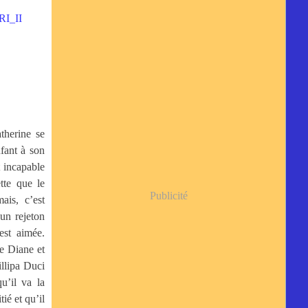
therine se
fant à son
t incapable
tte que le
Publicité
ais, c’est
un rejeton
est aimée.
me Diane et
illipa Duci
u’il va la
ié et qu’il