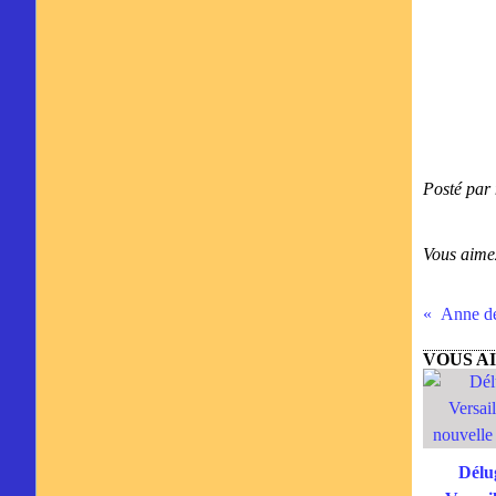
Posté par 
Vous aime
Anne de
VOUS AI
Délu