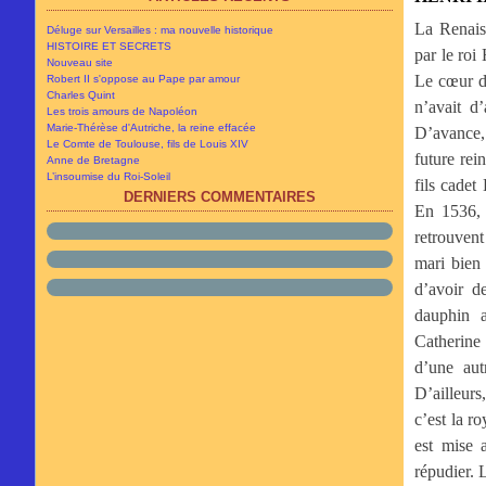
Avril
Novembre
(5)
(8)
Mars
Octobre
(11)
(13)
La Renais
Déluge sur Versailles : ma nouvelle historique
Février
Septembre
(5)
(34)
HISTOIRE ET SECRETS
par le roi
Janvier
Août
(13)
(10)
Nouveau site
Juillet
(19)
Le cœur du
Robert II s'oppose au Pape par amour
Juin
(59)
Charles Quint
n’avait d
Les trois amours de Napoléon
Marie-Thérèse d'Autriche, la reine effacée
D’avance, 
Le Comte de Toulouse, fils de Louis XIV
future rei
Anne de Bretagne
L’insoumise du Roi-Soleil
fils cade
DERNIERS COMMENTAIRES
En 1536, 
retrouven
mari bien 
d’avoir d
dauphin a
Catherine 
d’une aut
D’ailleurs
c’est la r
est mise 
répudier. 