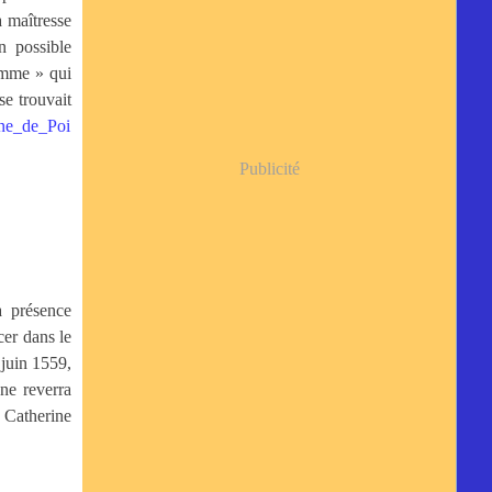
a maîtresse
n possible
emme » qui
se trouvait
Publicité
a présence
er dans le
 juin 1559,
ne reverra
e Catherine