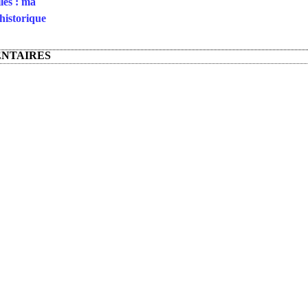
les : ma
historique
NTAIRES