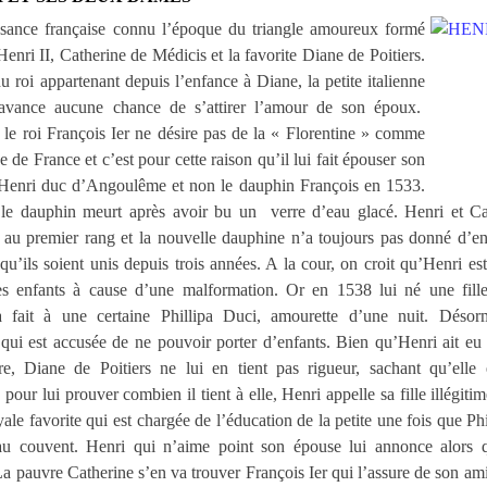
sance française connu l’époque du triangle amoureux formé
 Henri II, Catherine de Médicis et la favorite Diane de Poitiers.
 roi appartenant depuis l’enfance à Diane, la petite italienne
’avance aucune chance de s’attirer l’amour de son époux.
le roi François Ier ne désire pas de la « Florentine » comme
ne de France et c’est pour cette raison qu’il lui fait épouser son
t Henri duc d’Angoulême et non le dauphin François en 1533.
le dauphin meurt après avoir bu un
verre d’eau glacé. Henri et Ca
t au premier rang et la nouvelle dauphine n’a toujours pas donné d’en
qu’ils soient unis depuis trois années. A la cour, on croit qu’Henri es
es enfants à cause d’une malformation. Or en 1538 lui né une fille
 fait à une certaine Phillipa Duci, amourette d’une nuit. Désorm
qui est accusée de ne pouvoir porter d’enfants. Bien qu’Henri ait eu 
re, Diane de Poitiers ne lui en tient pas rigueur, sachant qu’elle 
, pour lui prouver combien il tient à elle, Henri appelle sa fille illégiti
oyale favorite qui est chargée de l’éducation de la petite une fois que Ph
au couvent. Henri qui n’aime point son épouse lui annonce alors q
La pauvre Catherine s’en va trouver François Ier qui l’assure de son amit