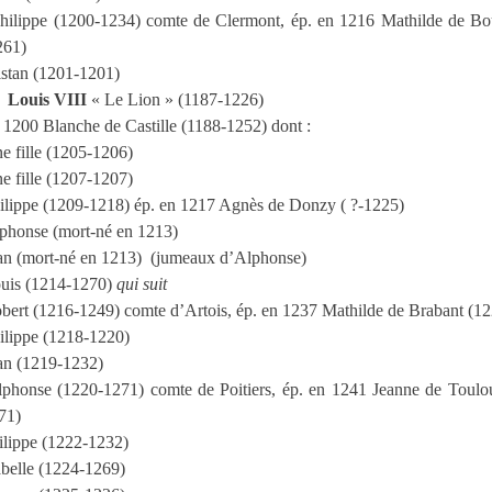
hilippe (1200-1234) comte de Clermont, ép. en 1216 Mathilde de Bo
261)
istan (1201-1201)
Louis VIII
« Le Lion » (1187-1226)
 1200 Blanche de Castille (1188-1252) dont :
e fille (1205-1206)
e fille (1207-1207)
ilippe (1209-1218) ép. en 1217 Agnès de Donzy ( ?-1225)
phonse (mort-né en 1213)
an (mort-né en 1213)
(jumeaux d’Alphonse)
uis (1214-1270)
qui suit
bert (1216-1249) comte d’Artois, ép. en 1237 Mathilde de Brabant (1
ilippe (1218-1220)
an (1219-1232)
phonse (1220-1271) comte de Poitiers, ép. en 1241 Jeanne de Toulo
71)
ilippe (1222-1232)
abelle (1224-1269)