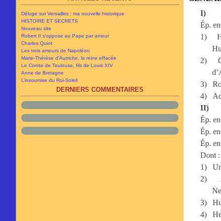
Avril
Novembre
(5)
(8)
Mars
Octobre
(11)
(13)
I)
Déluge sur Versailles : ma nouvelle historique
Février
Septembre
(5)
(34)
HISTOIRE ET SECRETS
Ép. en
Janvier
Août
(13)
(10)
Nouveau site
Juillet
(19)
1)
H
Robert II s'oppose au Pape par amour
Juin
(59)
Charles Quint
Hu
Les trois amours de Napoléon
Marie-Thérèse d'Autriche, la reine effacée
2)
Le Comte de Toulouse, fils de Louis XIV
d’
Anne de Bretagne
L’insoumise du Roi-Soleil
3)
Ro
DERNIERS COMMENTAIRES
4)
Ad
II)
Ép. en
Ép. en
Ép. en
Dont :
1)
Un
2)
Ne
3)
Hu
4)
He