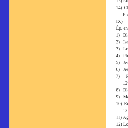
13)
Et
14)
Ch
Pr
IX)
Ép. en
1)
Bl
2)
Is
3)
Lo
4)
Ph
5)
Je
6)
Je
7)
12
8)
Bl
9)
Ma
10)
R
13
11)
Ag
12)
Lo