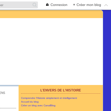
Connexion
+
Créer mon blog
L'ENVERS DE L'HISTOIRE
IENS
Comprendre l'Histoire simplement et intelligement
Accueil du blog
Créer un blog avec CanalBlog