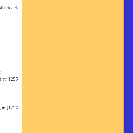
éatrice de
)
n (v 1255-
gne (1257-