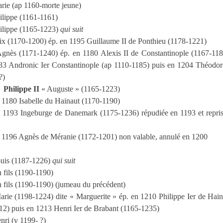
rie (ap 1160-morte jeune)
ilippe (1161-1161)
ilippe (1165-1223)
qui suit
ix (1170-1200) ép. en 1195 Guillaume II de Ponthieu (1178-1221)
gnès (1171-1240) ép. en 1180 Alexis II de Constantinople (1167-118
83 Andronic Ier Constantinople (ap 1110-1185) puis en 1204 Théodor
?)
Philippe II
« Auguste » (1165-1223)
 1180 Isabelle du Hainaut (1170-1190)
 1193 Ingeburge de Danemark (1175-1236) répudiée en 1193 et repri
 1196 Agnès de Méranie (1172-1201) non valable, annulé en 1200
uis (1187-1226)
qui suit
 fils (1190-1190)
 fils (1190-1190) (jumeau du précédent)
arie (1198-1224) dite « Marguerite » ép. en
1210 Philippe Ier de Hain
12) puis en 1213 Henri Ier de Brabant (1165-1235)
nri (v 1199- ?)