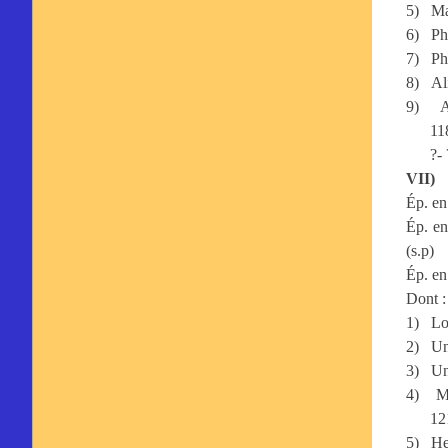
5)
Ma
6)
Ph
7)
Ph
8)
Al
9)
A
11
?- 
VII)
Ép. en
Ép. en
(s.p)
Ép. en
Dont :
1)
Lo
2)
Un
3)
Un
4)
M
12
5)
He