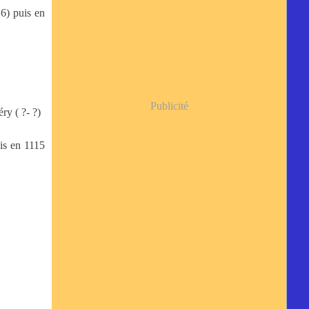
6) puis en
Publicité
ry ( ?- ?)
is en 1115