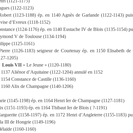
nri (1121-1175)
gues (1122-1123)
Robert (1123-1188) ép. en 1140 Agnès de Garlande (1122-1143) pui
vise d’Evreux (1118-1152)
nstance (1124-1176) ép. en 1140 Eustache IV de Blois (1135-1154) pu
ymond V de Toulouse (1134-1194)
ilippe (1125-1161)
Pierre (1126-1183) seigneur de Courtenay ép. en 1150 Elisabeth de
127-1205)
Louis VII
« Le Jeune » (1120-1180)
 1137 Aliénor d’Aquitaine (1122-1204) annulé en 1152
 1154 Constance de Castille (1136-1160)
n 1160 Alix de Champagne (1140-1206)
rie (1145-1198) ép. en 1164 Henri Ier de Champagne (1127-1181)
ix (1151-1193) ép. en 1164 Thibaut Ier de Blois ( ?-1191)
arguerite (1158-1197) ép. en 1172 Henri d’Angleterre (1155-1183) pu
la III de Hongrie (1149-1196)
élaïde (1160-1160)