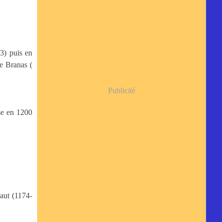
3) puis en
e Branas (
Publicité
se en 1200
aut (1174-