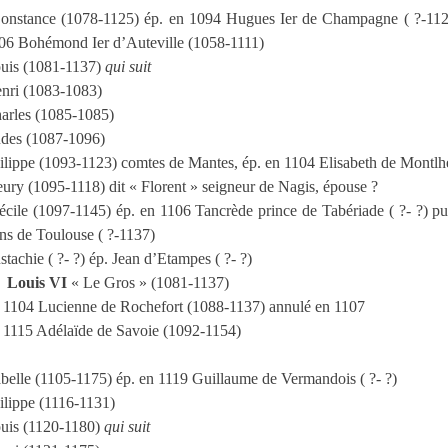
onstance (1078-1125) ép. en 1094 Hugues Ier de Champagne ( ?-112
06 Bohémond Ier d’Auteville (1058-1111)
uis (1081-1137)
qui suit
nri (1083-1083)
arles (1085-1085)
des (1087-1096)
ilippe (1093-1123) comtes de Mantes, ép. en 1104 Elisabeth de Montlhé
eury (1095-1118) dit « Florent » seigneur de Nagis, épouse ?
écile (1097-1145) ép. en 1106 Tancrède prince de Tabériade ( ?- ?) pu
ns de Toulouse ( ?-1137)
stachie ( ?- ?) ép. Jean d’Etampes ( ?- ?)
Louis VI
« Le Gros » (1081-1137)
n
1104 Lucienne de Rochefort (1088-1137) annulé en 1107
 1115 Adélaïde de Savoie (1092-1154)
abelle (1105-1175) ép. en 1119 Guillaume de Vermandois ( ?- ?)
ilippe (1116-1131)
uis (1120-1180)
qui suit