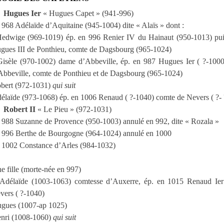
Hugues Ier
« Hugues Capet » (941-996)
 968 Adélaïde d’Aquitaine (945-1004) dite « Alaïs » dont :
edwige (969-1019) ép. en 996 Renier IV du Hainaut (950-1013) pu
gues III de Ponthieu, comte de Dagsbourg (965-1024)
Gisèle (970-1002) dame d’Abbeville, ép. en 987 Hugues Ier ( ?-1000
Abbeville, comte de Ponthieu et de Dagsbourg (965-1024)
bert (972-1031)
qui suit
élaïde (973-1068) ép. en 1006 Renaud ( ?-1040) comte de Nevers ( ?- 
Robert II
« Le Pieu » (972-1031)
 988 Suzanne de Provence (950-1003) annulé en 992, dite « Rozala »
 996 Berthe de Bourgogne (964-1024) annulé en 1000
 1002 Constance d’Arles (984-1032)
e fille (morte-née en 997)
Adélaïde (1003-1063) comtesse d’Auxerre, ép. en 1015 Renaud Ie
vers ( ?-1040)
gues (1007-ap 1025)
nri (1008-1060)
qui suit