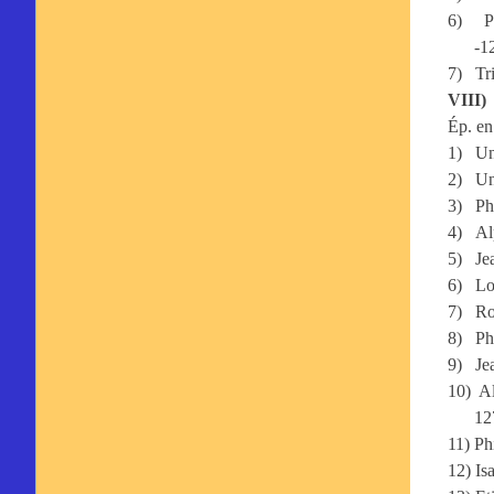
6)
P
-1
7)
Tr
VIII)
Ép. en
1)
Un
2)
Un
3)
Ph
4)
Al
5)
Je
6)
Lo
7)
Ro
8)
Ph
9)
Je
10)
Al
12
11)
Ph
12)
Is