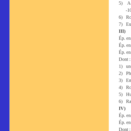
5)
Ad
-1
6)
Ro
7)
Eu
III)
Ép. en
Ép. en
Ép. en
Dont :
1)
un
2)
Ph
3)
Em
4)
Ro
5)
Hu
6)
Ra
IV)
Ép. en
Ép. en
Dont :