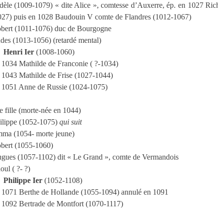
èle (1009-1079) « dite Alice », comtesse d’Auxerre, ép. en 1027 Rich
027) puis en 1028 Baudouin V comte de Flandres (1012-1067)
bert (1011-1076) duc de Bourgogne
des (1013-1056) (retardé mental)
Henri Ier
(1008-1060)
 1034 Mathilde de Franconie ( ?-1034)
 1043 Mathilde de Frise (1027-1044)
 1051 Anne de Russie (1024-1075)
e fille (morte-née en 1044)
ilippe (1052-1075)
qui suit
ma (1054- morte jeune)
bert (1055-1060)
gues (1057-1102) dit « Le Grand », comte de Vermandois
oul ( ?- ?)
Philippe Ier
(1052-1108)
 1071 Berthe de Hollande (1055-1094) annulé en 1091
 1092 Bertrade de Montfort (1070-1117)