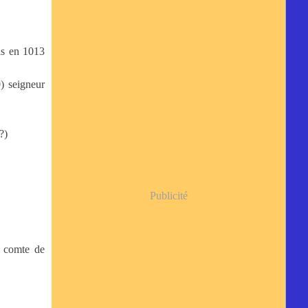
is en 1013
) seigneur
?)
Publicité
r comte de