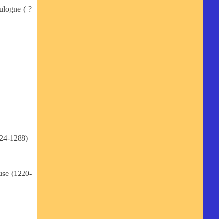
ulogne ( ?
224-1288)
use (1220-