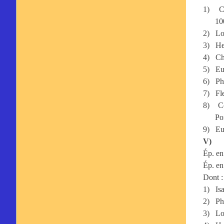
1)
C
10
2)
Lo
3)
He
4)
Ch
5)
Eu
6)
Ph
7)
Fl
8)
C
Po
9)
Eu
V)
Ép. e
Ép. en
Dont :
1)
Is
2)
Ph
3)
Lo