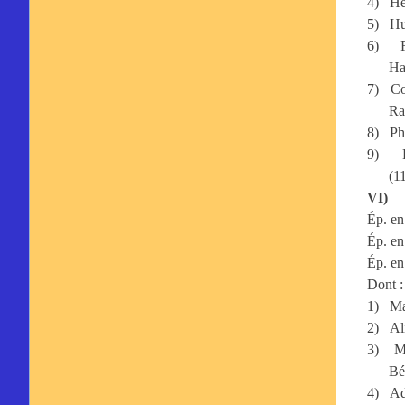
4)
He
5)
Hu
6)
Ha
7)
Co
Ra
8)
Ph
9)
(1
VI)
Ép. en
Ép. en
Ép. e
Dont :
1)
Ma
2)
Al
3)
M
Bé
4)
Ad