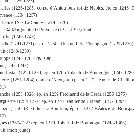
ienne (1225-1226)
arles (1226-1285) comte d’Anjou puis roi de Naples, ép. en 1246
B
ovence (1234-1267)
Louis IX
« Le Saint» (1214-1270)
 1234 Marguerite de Provence (1221-1295) dont :
anche (1240-1243)
abelle (1241-1271) ép. en 1258
Thibaut II de Champagne (1237-1270)
uis (1243-1260)
ilippe (1245-1285)
qui suit
an (1247-1248)
an-Tristan (1250-1270) ép. en 1265 Yolande de Bourgogne (1247-1280
Pierre (1251-1284) comte d’Alençon, ép. en 1272 Jeanne de Châtillo
91)
anche (1253-1320) ép. en 1269 Ferdinand de la Cerda (1256-1275)
rguerite (1254-1271) ép. en 1270 Jean Ier de Brabant (1252-1294)
obert (1256-1318) duc de Bourbon, ép. en 1272 Béatrice de Bourgo
10)
nès (1260-1327) ép. en 1279 Robert II de Bourgogne (1248-1306)
uis (mort jeune)