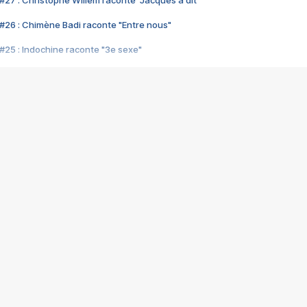
#27 : Christophe Willem raconte "Jacques a dit"
#26 : Chimène Badi raconte "Entre nous"
#25 : Indochine raconte "3e sexe"
#24 : Zaho raconte "C'est chelou"
#23 : Patrick Bruel raconte "Au café des délices"
#22 : Kyo raconte "Le chemin"
#21 : Nolwenn Leroy raconte "Cassé"
#20 : Patrick Hernandez raconte "Born to be alive"
#19 : Lorie raconte "Près de moi"
#18 : Michael Jones raconte "A nos actes manqués" (avec Jean-Jacque
#17 : Khaled raconte "Aïcha"
#16 : Corneille raconte "Parce qu'on vient de loin"
#15 : Indochine raconte "L'aventurier"