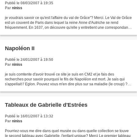
Publié le 08/03/2007 à 19:35
Par
niniss
je voudrais savoir ce qu'est l'affaire du val de Grâce"? Merci. Le Val de Grâce
est un couvent de Paris dans lequel la reine Anne d'Autriche se rend
fréquemment. En 1637, on découvre qu'elle y entretient une correspondance
avec l'Espagne son pays natale....
Napoléon II
Publié le 24/01/2007 à 19:50
Par
niniss
je suis comtente d'avoir trouvé ce site je suis en CM2 et je fais des
recherches pour savoir pourquoi le fils de Napoléon est mort. Je sais qui
s'appellait l' Eglon. Pouvez vous m'en dire plus sur sa maladie (le croup) ?
Je ne suis pas très qualifiée...
Tableaux de Gabrielle d'Estrées
Publié le 16/01/2007 à 13:32
Par
niniss
Pourriez-vous me dire dans quel musée ou dans quelle collection se touve
le second tableau avec Gabrielle, l'enfant unique? Merci Le premier tableau