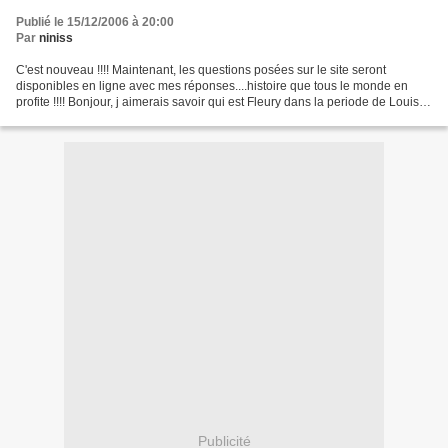
Publié le 15/12/2006 à 20:00
Par
niniss
C'est nouveau !!!! Maintenant, les questions posées sur le site seront
disponibles en ligne avec mes réponses....histoire que tous le monde en
profite !!!! Bonjour, j aimerais savoir qui est Fleury dans la periode de Louis
XIV et XV. Merci d' avance....
Publicité