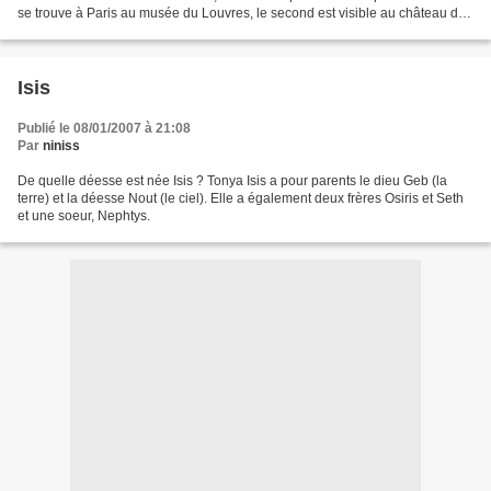
se trouve à Paris au musée du Louvres, le second est visible au château de
Fontainebleau. Quant au troisième,...
Isis
Publié le 08/01/2007 à 21:08
Par
niniss
De quelle déesse est née Isis ? Tonya Isis a pour parents le dieu Geb (la
terre) et la déesse Nout (le ciel). Elle a également deux frères Osiris et Seth
et une soeur, Nephtys.