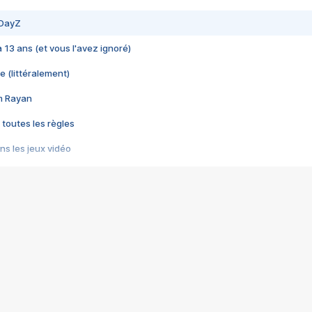
 DayZ
 a 13 ans (et vous l'avez ignoré)
e (littéralement)
im Rayan
 toutes les règles
s les jeux vidéo
us choquant de Rockstar ? - Le scandale BULLY
e plus moche de Steam
du RÊVE tourne au CAUCHEMAR
pendant 8 heures
it… à tort
umiliés par un jeu vidéo