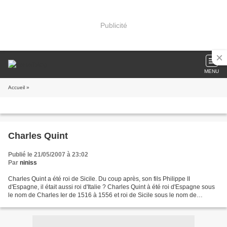
Publicité
MENU
Accueil
»
Charles Quint
Publié le 21/05/2007 à 23:02
Par
niniss
Charles Quint a été roi de Sicile. Du coup après, son fils Philippe II
d'Espagne, il était aussi roi d'Italie ? Charles Quint à été roi d'Espagne sous
le nom de Charles Ier de 1516 à 1556 et roi de Sicile sous le nom de
Charles IV de 1516 à 1554. Il fut...