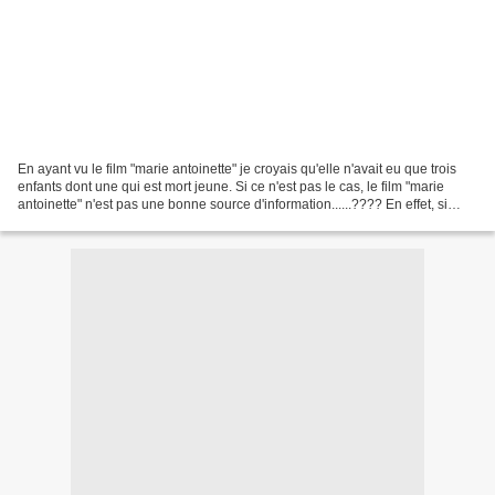
En ayant vu le film "marie antoinette" je croyais qu'elle n'avait eu que trois
enfants dont une qui est mort jeune. Si ce n'est pas le cas, le film "marie
antoinette" n'est pas une bonne source d'information......???? En effet, si
vous avez regardé le...