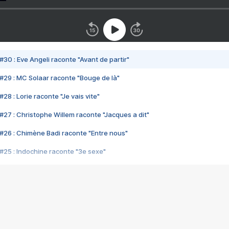
#30 : Eve Angeli raconte "Avant de partir"
#29 : MC Solaar raconte "Bouge de là"
28 : Lorie raconte "Je vais vite"
#27 : Christophe Willem raconte "Jacques a dit"
#26 : Chimène Badi raconte "Entre nous"
#25 : Indochine raconte "3e sexe"
#24 : Zaho raconte "C'est chelou"
#23 : Patrick Bruel raconte "Au café des délices"
#22 : Kyo raconte "Le chemin"
#21 : Nolwenn Leroy raconte "Cassé"